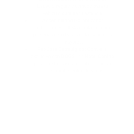
Espacio seguro y cómodo para tu 
vehículo durante tu estancia.
Accesibilidad Garantizada:
Instalaciones 100% adaptadas para 
personas con discapacidad y adultos 
mayores.
Pet-Care Estratégico:
 Convenio 
exclusivo con 
DOGS Inn Hotel Canino
para que tu mascota reciba atención 
profesional mientras tú viajas.
Restaurante Abierto       
de 7 am a 11 pm 