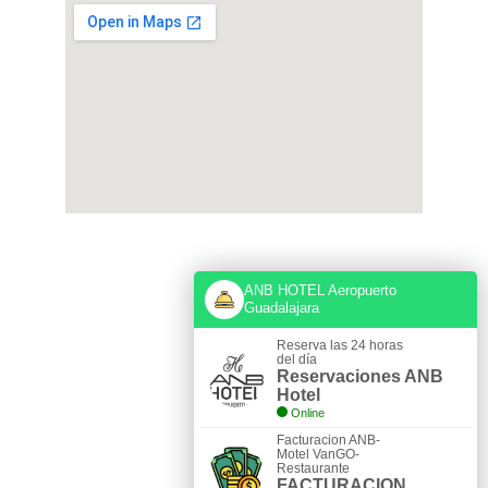
Av. de la Solidaridad Iberoamericana 
7143 int 1, Minerales, Baja California 
ANB HOTEL Aeropuerto
Las Pintitas, 45693 Guadalajara, Jal.
Guadalajara
CONTACTO
Reserva las 24 horas
del día
Reservaciones ANB
Hotel
Online
3320504566
Facturacion ANB-
Motel VanGO-
Restaurante
FACTURACION