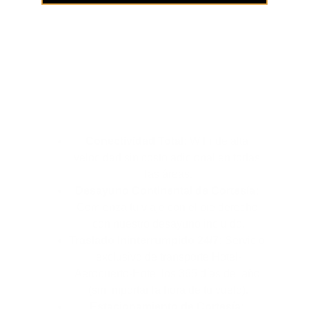
Somos la solución 
para tu próximo viaje
Conectividad Total:
 WiFi de alta 
velocidad sin costo adicional en todas 
las áreas.
Desayuno Continental de Cortesía:
Comienza tu viaje con el pie derecho 
con nuestro desayuno incluido.
Traslado Ininterrumpido 24/7:
 Servicio 
exclusivo de transporte Hotel-
Aeropuerto-Hotel los 365 días del año 
(sin importar la hora de tu vuelo).
Estacionamiento de Cortesía: